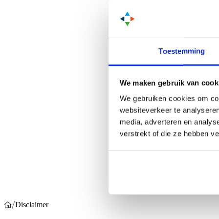
Toestemming
Altijd op d
We maken gebruik van cook
We gebruiken cookies om cont
websiteverkeer te analyseren
media, adverteren en analys
Naam
*
verstrekt of die ze hebben v
/
Disclaimer
Home