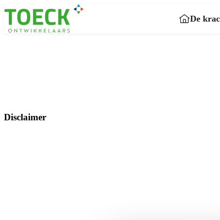
De krac
Disclaimer