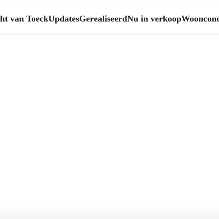
ht van Toeck
Updates
Gerealiseerd
Nu in verkoop
Woonconc