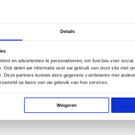
Details
e hoogte van nieuwbouwni
ies
ent en advertenties te personaliseren, om functies voor social
. Ook delen we informatie over uw gebruik van onze site met on
Schrijf je in voor onze nieuwsbrief!
e. Deze partners kunnen deze gegevens combineren met andere i
E-mailadr
erzameld op basis van uw gebruik van hun services.
Weigeren