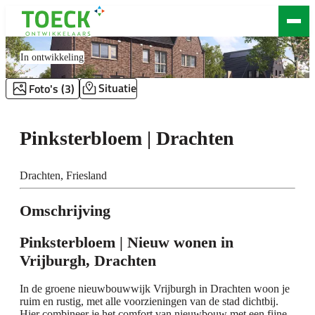
Pinksterbloem | Drachten
In ontwikkeling
Situatie
Foto's (3)
Pinksterbloem | Drachten
Drachten, Friesland
Omschrijving
Pinksterbloem | Nieuw wonen in
Vrijburgh, Drachten
In de groene nieuwbouwwijk Vrijburgh in Drachten woon je
ruim en rustig, met alle voorzieningen van de stad dichtbij.
Hier combineer je het comfort van nieuwbouw met een fijne,