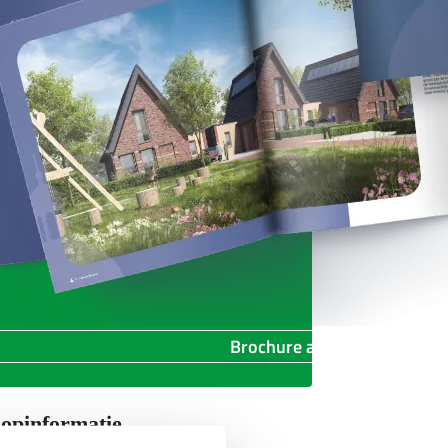
Brochure aanvragen
opinformatie
jst ⋄ Optielijst ⋄ Afwerkstaat