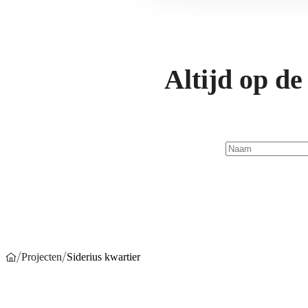
Altijd op d
Naam
*
/
/
Projecten
Siderius kwartier
Home