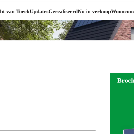
ht van Toeck
Updates
Gerealiseerd
Nu in verkoop
Woonconc
Broc