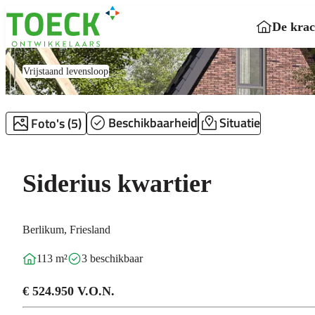
De krac
Vrijstaand levensloop
Beschikbaarheid
Situatie
Foto's (5)
Siderius kwartier
Berlikum, Friesland
113 m²
3 beschikbaar
€ 524.950 V.O.N.