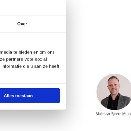
sche omschrijving
ad hier
Over
aardij Hoekstra
33 73 82
wbouw@makelaardijhoekstra.nl
 media te bieden en om ons
aardijhoekstra.nl
ze partners voor social
nformatie die u aan ze heeft
Alles toestaan