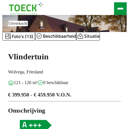
Vlindertuin
Uitverkocht
Beschikbaarheid
Situatie
Foto's (13)
Vlindertuin
Wolvega, Friesland
121 - 126 m²
0 beschikbaar
€ 399.950 - € 459.950 V.O.N.
Omschrijving