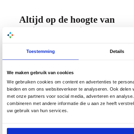
Altijd op de hoogte van
nieuwbouwnieuws?
Schrijf je in voor onze nieuwsbrief!
Toestemming
Details
Naam
*
E-mailadres
*
Aanmelden
We maken gebruik van cookies
We gebruiken cookies om content en advertenties te personal
bieden en om ons websiteverkeer te analyseren. Ook delen w
met onze partners voor social media, adverteren en analys
combineren met andere informatie die u aan ze heeft verstre
uw gebruik van hun services.
0512 74 40 30