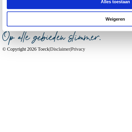
Alles toestaan
Mr. W.M. Oppedijk van Veenweg 8 | 9251 GA Burgum |
welkom@toeck.nl
Weigeren
© Copyright 2026 Toeck
Disclaimer
Privacy