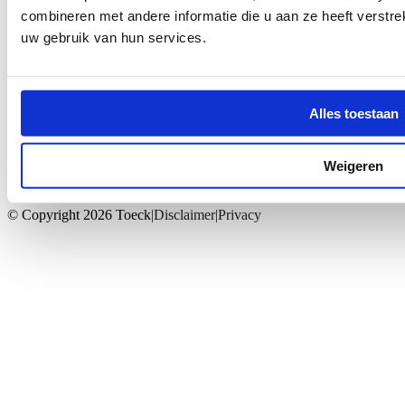
combineren met andere informatie die u aan ze heeft verstre
uw gebruik van hun services.
0512 74 40 30
Mr. W.M. Oppedijk van Veenweg 8 | 9251 GA Burgum |
Alles toestaan
welkom@toeck.nl
Weigeren
© Copyright 2026 Toeck
Disclaimer
Privacy