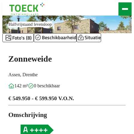
Zonneweide
Halfvrijstaand levensloop
Beschikbaarheid
Situatie
Foto's (8)
Zonneweide
Assen, Drenthe
142 m²
0 beschikbaar
€ 549.950 - € 599.950 V.O.N.
Omschrijving