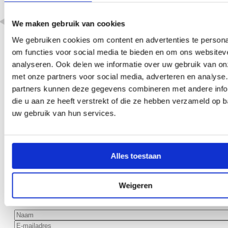
Zomergroet!
We maken gebruik van cookies
We gebruiken cookies om content en advertenties te persona
om functies voor social media te bieden en om ons websitev
gesloten van 20
analyseren. Ook delen we informatie over uw gebruik van on
juli t/m 7
augustus
met onze partners voor social media, adverteren en analyse
partners kunnen deze gegevens combineren met andere info
die u aan ze heeft verstrekt of die ze hebben verzameld op 
uw gebruik van hun services.
Altijd op de hoogte van
Alles toestaan
nieuwbouwnieuws?
Weigeren
Schrijf je in voor onze nieuwsbrief!
Naam
*
E-mailadres
*