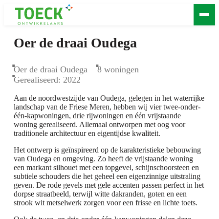
Oer de draai Oudega
Oer de draai Oudega
Oer de draai Oudega
8 woningen
Gerealiseerd: 2022
Aan de noordwestzijde van Oudega, gelegen in het waterrijke
landschap van de Friese Meren, hebben wij vier twee-onder-
één-kapwoningen, drie rijwoningen en één vrijstaande
woning gerealiseerd. Allemaal ontworpen met oog voor
traditionele architectuur en eigentijdse kwaliteit.
Het ontwerp is geïnspireerd op de karakteristieke bebouwing
van Oudega en omgeving. Zo heeft de vrijstaande woning
een markant silhouet met een topgevel, schijnschoorsteen en
subtiele schouders die het geheel een eigenzinnige uitstraling
geven. De rode gevels met gele accenten passen perfect in het
dorpse straatbeeld, terwijl witte dakranden, goten en een
strook wit metselwerk zorgen voor een frisse en lichte toets.