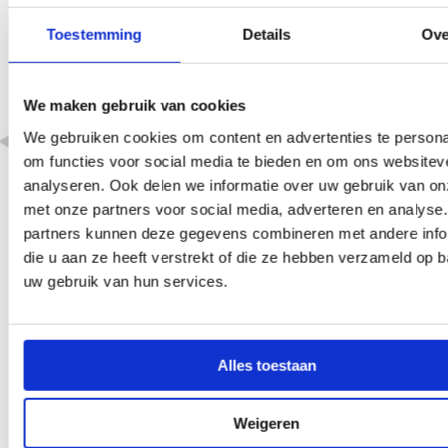
Toestemming
Details
Ove
We maken gebruik van cookies
Zomergroet!
We gebruiken cookies om content en advertenties te persona
om functies voor social media te bieden en om ons websitev
analyseren. Ook delen we informatie over uw gebruik van on
met onze partners voor social media, adverteren en analyse
gesloten van 20
juli t/m 7
partners kunnen deze gegevens combineren met andere info
augustus
die u aan ze heeft verstrekt of die ze hebben verzameld op 
uw gebruik van hun services.
Alles toestaan
Altijd op de hoogte van
nieuwbouwnieuws?
Weigeren